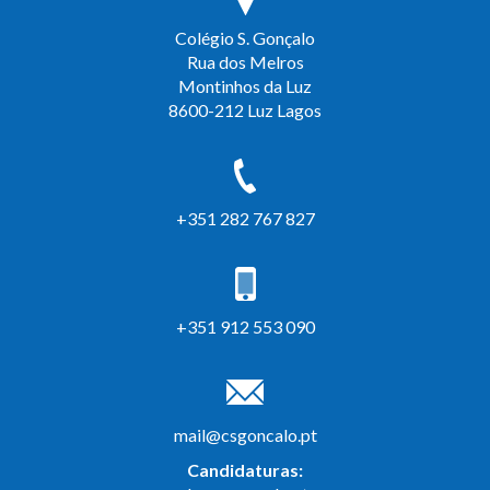
Colégio S. Gonçalo
Rua dos Melros
Montinhos da Luz
8600-212 Luz Lagos
+351 282 767 827
+351 912 553 090
mail@csgoncalo.pt
Candidaturas: